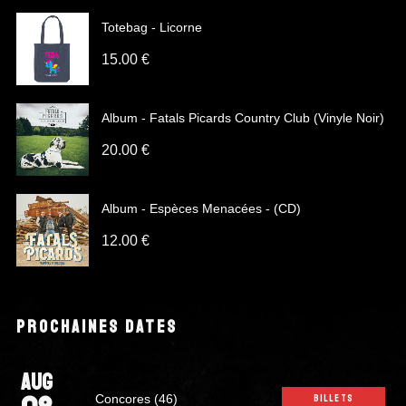
Totebag - Licorne
15.00
€
Album - Fatals Picards Country Club (Vinyle Noir)
20.00
€
Album - Espèces Menacées - (CD)
12.00
€
PROCHAINES DATES
AUG
Concores (46)
BILLETS