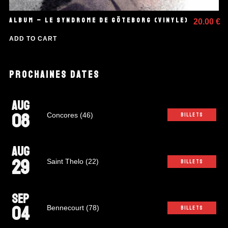
ALBUM – LE SYNDROME DE GÖTEBORG (VINYLE)
20.00
€
ADD TO CART
PROCHAINES DATES
AUG
08
Concores (46)
BILLETS
AUG
29
Saint Thelo (22)
BILLETS
SEP
04
Bennecourt (78)
BILLETS