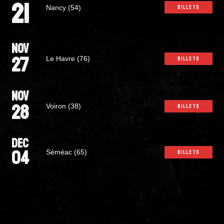
21
Nancy (54)
BILLETS
NOV
27
Le Havre (76)
BILLETS
NOV
28
Voiron (38)
BILLETS
DEC
04
Séméac (65)
BILLETS