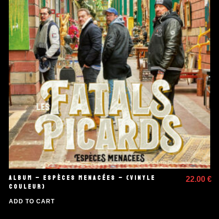
ALBUM – ESPÈCES MENACÉES – (VINYLE
22.00
€
COULEUR)
ADD TO CART