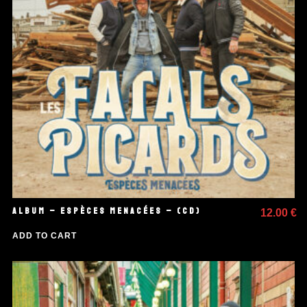
ALBUM – ESPÈCES MENACÉES – (CD)
12.00
€
ADD TO CART